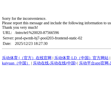
Sorry for the inconvenience.
Please report this message and include the following information to us
Thank you very much!
URL:
/intro/tel:%20020-87566596
Server:
prod-qwmh-bj7-pool203-frontend-static-02
Date:
2025/12/23 18:27:30
乐动体育·|（官方）在线官网
|
乐动体育·LD（中国）官方网站
kaiyuan（中国）
|
乐动在线-乐动在线(中国)
|
乐动平台app官网-