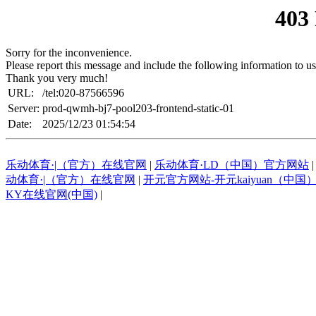
403
Sorry for the inconvenience.
Please report this message and include the following information to us
Thank you very much!
URL:
/tel:020-87566596
Server:
prod-qwmh-bj7-pool203-frontend-static-01
Date:
2025/12/23 01:54:54
乐动体育·|（官方）在线官网
|
乐动体育·LD（中国）官方网站
动体育·|（官方）在线官网
|
开元官方网站-开元kaiyuan（中国
KY在线官网(中国)
|