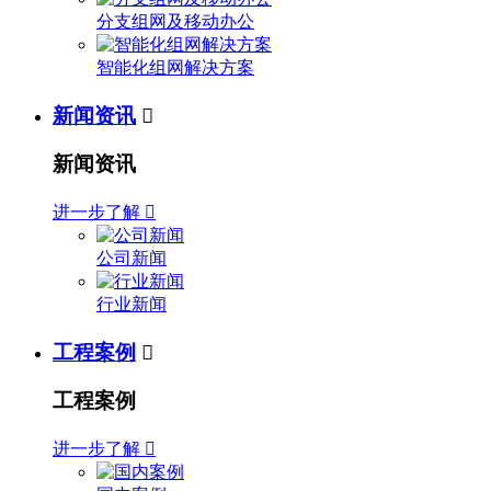
分支组网及移动办公
智能化组网解决方案
新闻资讯

新闻资讯
进一步了解

公司新闻
行业新闻
工程案例

工程案例
进一步了解
