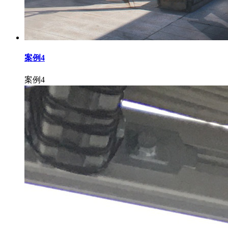
案例4
案例4