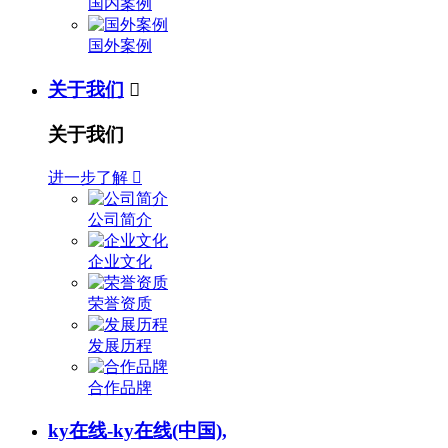
国内案例
国外案例
关于我们

关于我们
进一步了解

公司简介
企业文化
荣誉资质
发展历程
合作品牌
ky在线-ky在线(中国),