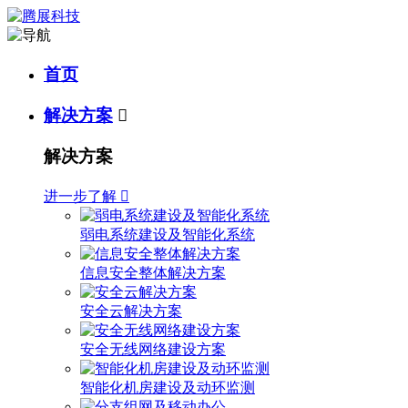
首页
解决方案

解决方案
进一步了解

弱电系统建设及智能化系统
信息安全整体解决方案
安全云解决方案
安全无线网络建设方案
智能化机房建设及动环监测