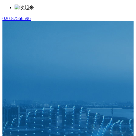
020-87566596