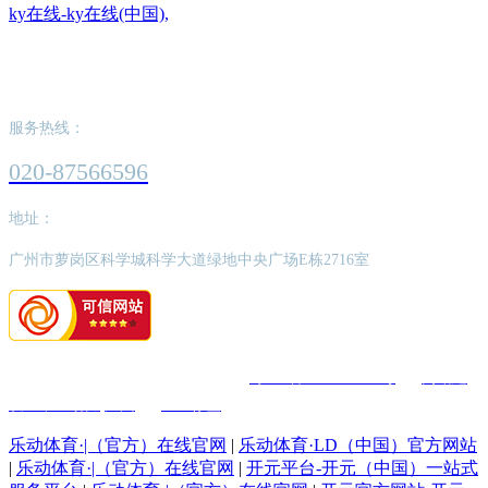
ky在线-ky在线(中国),
ky在线-ky在线(中国),
服务热线：
020-87566596
地址：
广州市萝岗区科学城科学大道绿地中央广场E栋2716室
版权所有：ky在线-ky在线(中国),
粤ICP备2022062526号
网站建
设：中企动力
广州
SEO标签
乐动体育·|（官方）在线官网
|
乐动体育·LD（中国）官方网站
|
乐动体育·|（官方）在线官网
|
开元平台-开元（中国）一站式