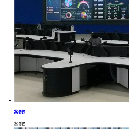
案例5
案例5