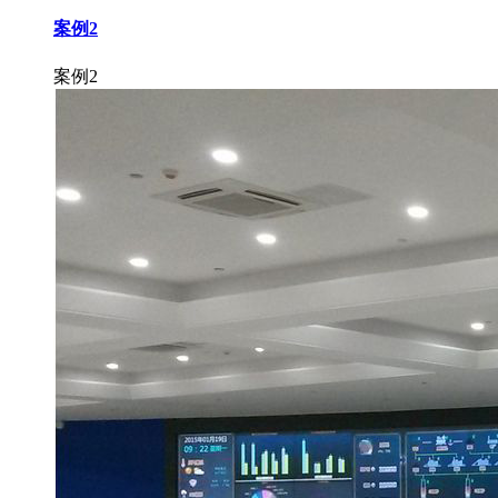
案例2
案例2