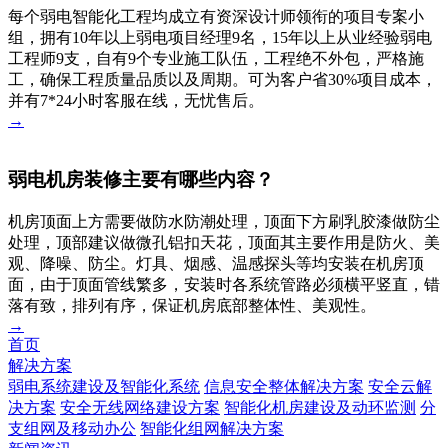
每个弱电智能化工程均成立有资深设计师领衔的项目专案小
组，拥有10年以上弱电项目经理9名，15年以上从业经验弱电
工程师9支，自有9个专业施工队伍，工程绝不外包，严格施
工，确保工程质量品质以及周期。可为客户省30%项目成本，
并有7*24小时客服在线，无忧售后。
→
弱电机房装修主要有哪些内容？
机房顶面上方需要做防水防潮处理，顶面下方刷乳胶漆做防尘
处理，顶部建议做微孔铝扣天花，顶面其主要作用是防火、美
观、降噪、防尘。灯具、烟感、温感探头等均安装在机房顶
面，由于顶面管线繁多，安装时各系统管路必须横平竖直，错
落有致，排列有序，保证机房底部整体性、美观性。
→
首页
解决方案
弱电系统建设及智能化系统
信息安全整体解决方案
安全云解
决方案
安全无线网络建设方案
智能化机房建设及动环监测
分
支组网及移动办公
智能化组网解决方案